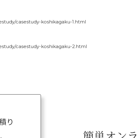
sestudy/casestudy-koshikagaku-1.html
sestudy/casestudy-koshikagaku-2.html
積り
簡単オン
い。