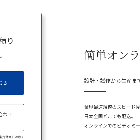
積り
簡単オン
い。
設計・試作から生産ま
ちら
業界最速規模のスピード
合わせ
日本全国どこでも配送。
8
オンラインでのビデオミー
弊社指定休業日は除く